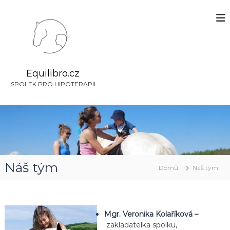
P
ř
e
s
k
o
č
Equilibro.cz
i
SPOLEK PRO HIPOTERAPII
t
n
a
o
b
s
a
Náš tým
h
Domů
Náš tým
Mgr. Veronika Kolaříková –
zakladatelka spolku,