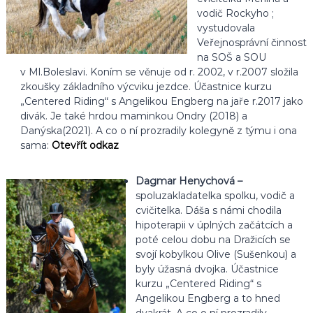
vodič Rockyho ;
vystudovala
Veřejnosprávní činnost
na SOŠ a SOU
v Ml.Boleslavi. Koním se věnuje od r. 2002, v r.2007 složila
zkoušky základního výcviku jezdce. Účastnice kurzu
„Centered Riding“ s Angelikou Engberg na jaře r.2017 jako
divák. Je také hrdou maminkou Ondry (2018) a
Danýska(2021). A co o ní prozradily kolegyně z týmu i ona
sama:
Otevřít odkaz
Dagmar Henychová –
spoluzakladatelka spolku, vodič a
cvičitelka. Dáša s námi chodila
hipoterapii v úplných začátcích a
poté celou dobu na Dražicích se
svojí kobylkou Olive (Sušenkou) a
byly úžasná dvojka. Účastnice
kurzu „Centered Riding“ s
Angelikou Engberg a to hned
dvakrát. A co o ní prozradily