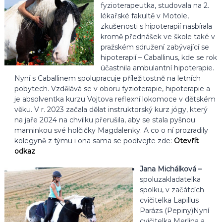
fyzioterapeutka, studovala na 2.
lékařské fakultě v Motole,
zkušenosti s hipoterapií nasbírala
kromě přednášek ve škole také v
pražském sdružení zabývající se
hipoterapií – Caballinus, kde se rok
účastnila ambulantní hipoterapie.
Nyní s Caballinem spolupracuje příležitostně na letních
pobytech. Vzdělává se v oboru fyzioterapie, hipoterapie a
je absolventka kurzu Vojtova reflexní lokomoce v dětském
věku. V r. 2023 začala dělat instruktorský kurz jógy, který
na jaře 2024 na chvilku přerušila, aby se stala pyšnou
maminkou své holčičky Magdalenky. A co o ní prozradily
kolegyně z týmu i ona sama se podívejte zde:
Otevřít
odkaz
Jana Michálková –
spoluzakladatelka
spolku, v začátcích
cvičitelka Lapillus
Parázs (Pepiny)Nyní
cvičitelka Merlina a