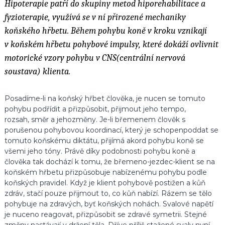
Hipoterapie patří do skupiny metod hiporehabilitace a
fyzioterapie, využívá se v ní přirozené mechaniky
koňského hřbetu. Během pohybu koně v kroku vznikají
v koňském hřbetu pohybové impulsy, které dokáží ovlivnit
motorické vzory pohybu v CNS(centrální nervová
soustava) klienta.
Posadíme-li na koňský hřbet člověka, je nucen se tomuto
pohybu podřídit a přizpůsobit, přijmout jeho tempo,
rozsah, směr a jehozměny. Je-li břemenem člověk s
porušenou pohybovou koordinací, který je schopenpoddat se
tomuto koňskému diktátu, přijímá akord pohybu koně se
všemi jeho tóny. Právě díky podobnosti pohybu koně a
člověka tak dochází k tomu, že břemeno-jezdec-klient se na
koňském hřbetu přizpůsobuje nabízenému pohybu podle
koňských pravidel. Když je klient pohybově postižen a kůň
zdráv, stačí pouze přijmout to, co kůň nabízí. Rázem se tělo
pohybuje na zdravých, byť koňských nohách. Svalové napětí
je nuceno reagovat, přizpůsobit se zdravé symetrii. Stejné
změny nastávají v držení těla. Dříve příliš stažené svaly nyní