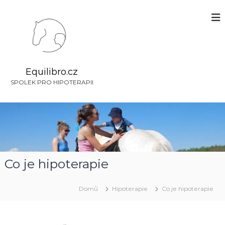
P
ř
e
s
k
o
č
Equilibro.cz
i
SPOLEK PRO HIPOTERAPII
t
n
a
o
b
s
a
Co je hipoterapie
h
Domů
Hipoterapie
Co je hipoterapie