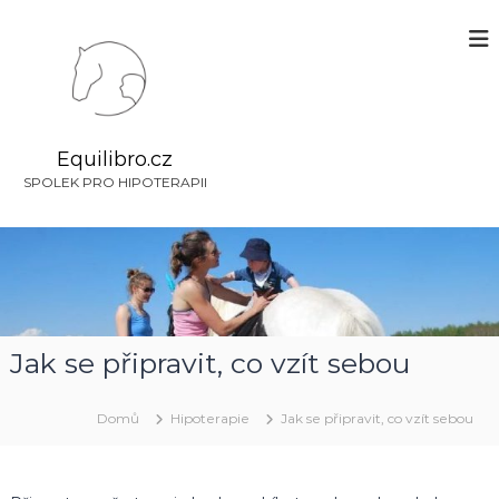
P
ř
e
s
k
o
č
Equilibro.cz
i
SPOLEK PRO HIPOTERAPII
t
n
a
o
b
s
a
Jak se připravit, co vzít sebou
h
Domů
Hipoterapie
Jak se připravit, co vzít sebou