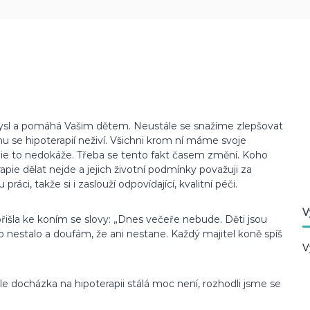
ysl a pomáhá Vašim dětem. Neustále se snažíme zlepšovat
mu se hipoterapií neživí. Všichni krom ní máme svoje
pie to nedokáže. Třeba se tento fakt časem změní. Koho
rapie dělat nejde a jejich životní podmínky považuji za
ráci, takže si i zaslouží odpovídající, kvalitní péči.
V
išla ke koním se slovy: „Dnes večeře nebude. Děti jsou
o nestalo a doufám, že ani nestane. Každý majitel koně spíš
V
le docházka na hipoterapii stálá moc není, rozhodli jsme se