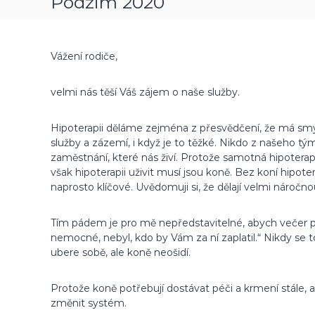
Podzim 2020
Vážení rodiče,
velmi nás těší Váš zájem o naše služby.
Hipoterapii děláme zejména z přesvědčení, že má sm
služby a zázemí, i když je to těžké. Nikdo z našeho tý
zaměstnání, které nás živí. Protože samotná hipotera
však hipoterapii uživit musí jsou koně. Bez koní hipote
naprosto klíčové. Uvědomuji si, že dělají velmi náročnou p
Tím pádem je pro mě nepředstavitelné, abych večer př
nemocné, nebyl, kdo by Vám za ní zaplatil.“ Nikdy se t
ubere sobě, ale koně neošidí.
Protože koně potřebují dostávat péči a krmení stále, a
změnit systém.