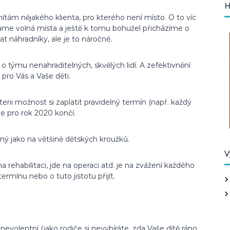
H
ítám nějakého klienta, pro kterého není místo. O to víc
áme volná místa a ještě k tomu bohužel přicházíme o
t náhradníky, ale je to náročné.
i o týmu nenahraditelných, skvělých lidí. A zefektivnění
pro Vás a Vaše děti.
erii možnost si zaplatit pravidelný termín (např. každý
ie pro rok 2020 končí.
jný jako na většině dětských kroužků.
V
a rehabilitaci, jde na operaci atd. je na zvážení každého
ermínu nebo o tuto jistotu přijít.
evolentní (jako rodiče si nevybíráte, zda Vaše dítě ráno