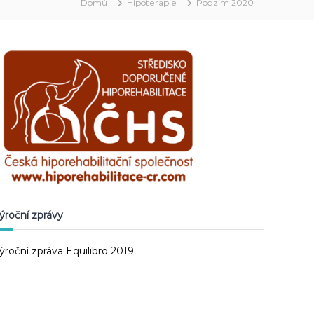
Domů
Hipoterapie
Podzim 2020
ýroční zprávy
ýroční zpráva Equilibro 2019