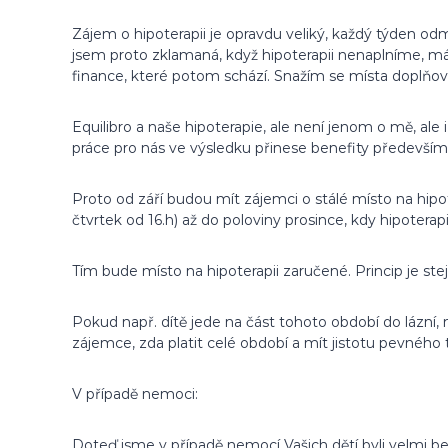
Zájem o hipoterapii je opravdu veliký, každý týden odm
jsem proto zklamaná, když hipoterapii nenaplníme, m
finance, které potom schází. Snažím se místa doplňova
Equilibro a naše hipoterapie, ale není jenom o mě, ale 
práce pro nás ve výsledku přinese benefity především 
Proto od září budou mít zájemci o stálé místo na hipot
čtvrtek od 16.h) až do poloviny prosince, kdy hipoterap
Tím bude místo na hipoterapii zaručené. Princip je ste
Pokud např. dítě jede na část tohoto období do lázní, n
zájemce, zda platit celé období a mít jistotu pevného t
V případě nemoci:
Doteď jsme v případě nemocí Vašich dětí byli velmi ben