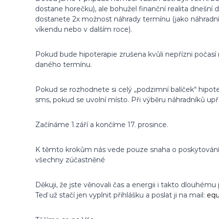
dostane horečku), ale bohužel finanční realita dnešní
dostanete 2x možnost náhrady termínu (jako náhradníci 
víkendu nebo v dalším roce).
Pokud bude hipoterapie zrušena kvůli nepřízni počasí
daného termínu.
Pokud se rozhodnete si celý „podzimní balíček“ hipote
sms, pokud se uvolní místo. Při výběru náhradníků upř
Začínáme 1.září a končíme 17. prosince.
K těmto krokům nás vede pouze snaha o poskytování 
všechny zúčastněné
Děkuji, že jste věnovali čas a energii i takto dlouhému
Teď už stačí jen vyplnit přihlášku a poslat ji na mail:
equ