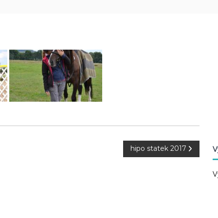
hipo statek 2017
V
V